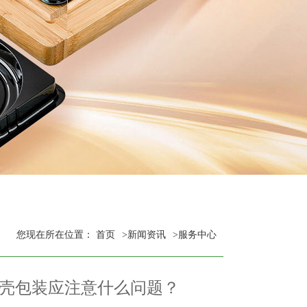
您现在所在位置：
首页
>
新闻资讯
>
服务中心
壳包装应注意什么问题？